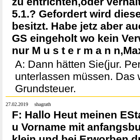
zu entrichten,oder verhä
5.1.? Gefordert wird die
besitzt. Habe jetz aber 
GS eingeholt wo kein Ver
nur M u s t e r m a n n,Ma
A: Dann hätten Sie(jur. P
unterlassen müssen. Das w
Grundsteuer.
27.02.2019
shagrath
F: Hallo Heut meinen ESt
u Vorname mit anfangsbu
klein und bei Erworben 