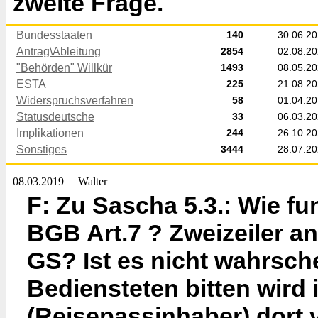
zweite Frage.
Bundesstaaten
140
30.06.2
Antrag\Ableitung
2854
02.08.2
"Behörden" Willkür
1493
08.05.2
ESTA
225
21.08.2
Widerspruchsverfahren
58
01.04.2
Statusdeutsche
33
06.03.2
Implikationen
244
26.10.2
Sonstiges
3444
28.07.2
08.03.2019
Walter
F: Zu Sascha 5.3.: Wie f
BGB Art.7 ? Zweizeiler a
GS? Ist es nicht wahrsche
Bediensteten bitten wird
(Reisepassinhaber) dor