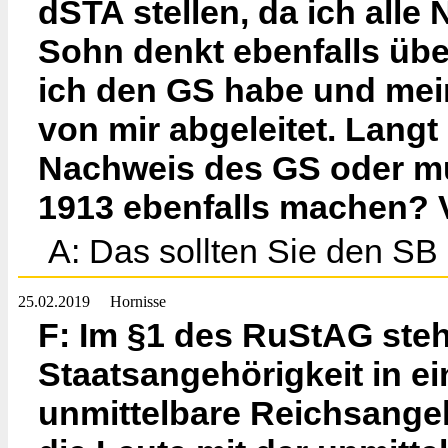
dSTA stellen, da ich all
Sohn denkt ebenfalls üb
ich den GS habe und mein 
von mir abgeleitet. Langt
Nachweis des GS oder mu
1913 ebenfalls machen? 
A: Das sollten Sie den SB
25.02.2019
Hornisse
F: Im §1 des RuStAG steht
Staatsangehörigkeit in e
unmittelbare Reichsangeh