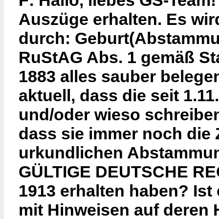
F: Hallo, liebes GS-Team
Auszüge erhalten. Es wird
durch: Geburt(Abstammung
RuStAG Abs. 1 gemäß Sta
1883 alles sauber belegen
aktuell, dass die seit 1.
und/oder wieso schreiben 
dass sie immer noch die
urkundlichen Abstammun
GÜLTIGE DEUTSCHE REC
1913 erhalten haben? Ist e
mit Hinweisen auf deren H