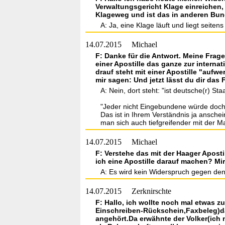
Verwaltungsgericht Klage einreichen,
Klageweg und ist das in anderen Bu
A: Ja, eine Klage läuft und liegt seiten
14.07.2015
Michael
F: Danke für die Antwort. Meine Frag
einer Apostille das ganze zur interna
drauf steht mit einer Apostille "aufw
mir sagen: Und jetzt lässt du dir das 
A: Nein, dort steht: "ist deutsche(r) St
"Jeder nicht Eingebundene würde doch z
Das ist in Ihrem Verständnis ja ansch
man sich auch tiefgreifender mit der Ma
14.07.2015
Michael
F: Verstehe das mit der Haager Apost
ich eine Apostille darauf machen? Mir 
A: Es wird kein Widerspruch gegen den
14.07.2015
Zerknirschte
F: Hallo, ich wollte noch mal etwas 
Einschreiben-Rückschein,Faxbeleg)d
angehört.Da erwähnte der Volker(ich