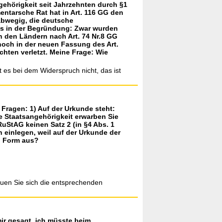
gehörigkeit seit Jahrzehnten durch §1
ntarsche Rat hat in Art. 116 GG den
abwegig, die deutsche
t es in der Begründung: Zwar wurden
in den Ländern nach Art. 74 Nr.8 GG
noch in der neuen Fassung des Art.
chten verletzt. Meine Frage: Wie
 es bei dem Widerspruch nicht, das ist
Fragen: 1) Auf der Urkunde steht:
he Staatsangehörigkeit erwarben Sie
RuStAG keinen Satz 2 (in §4 Abs. 1
 einlegen, weil auf der Urkunde der
n Form aus?
auen Sie sich die entsprechenden
ir gesagt, ich müsste beim