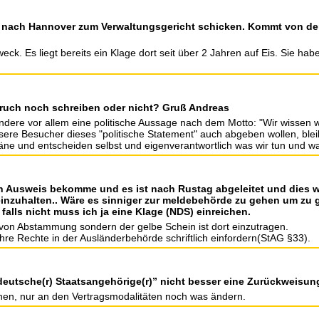
 nach Hannover zum Verwaltungsgericht schicken. Kommt von de
weck. Es liegt bereits ein Klage dort seit über 2 Jahren auf Eis. Sie h
pruch noch schreiben oder nicht? Gruß Andreas
ndere vor allem eine politische Aussage nach dem Motto: "Wir wissen wa
ere Besucher dieses "politische Statement" auch abgeben wollen, bleib
räne und entscheiden selbst und eigenverantwortlich was wir tun und wa
Ausweis bekomme und es ist nach Rustag abgeleitet und dies wir
inzuhalten.. Wäre es sinniger zur meldebehörde zu gehen um zu gu
lls nicht muss ich ja eine Klage (NDS) einreichen.
s von Abstammung sondern der gelbe Schein ist dort einzutragen.
hre Rechte in der Ausländerbehörde schriftlich einfordern(StAG §33).
 deutsche(r) Staatsangehörige(r)” nicht besser eine Zurückweisun
ehen, nur an den Vertragsmodalitäten noch was ändern.