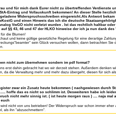
Frau und für mich dank Eurer nicht zu übertreffenden Verdienste u
tA-Eintrag und Vollauskunft bekommen! An dieser Stelle herzlic
ergeladene Widerspruchsschreiben eingereicht.Als Antwort bekam
 VwKostG und einen Hinweis das ich die deutsche Staataangehörigk
analog VwGO nicht verletzt wurden . Ist das rechtlich haltbar oder
auf §§ 43, 46 und 47 der HLKO hinweise der ich ja nun dank des
 für die Blumen!
aut und keine gültige gesetzliche Regelung für eine derartige Zahlungs
streckungs"beamter" sein Glück versuchen wollen, dann betrachten Sie di
n.
iben nicht zum übernehmen sondern im pdf format?
uns erst dahin gebracht hat wo wir derzeit stehen. Außerdem denken wi
en, da die Verwaltung mehr und mehr dazu übergeht, diesen für sich al
eregister zwar ein Zusatz heute bekommen ( nachgewiesen durch S
... hoffe das es nicht so schlimm ist. Desweiteren habe ich leide
h nicht mehr sinnig ist. ( ist heute morgen raus ) .... naja mal a
e euch
n wird nicht von uns betrieben! Der Widerspruch war schon immer eher 
l, als ihn "abzuschmettern".