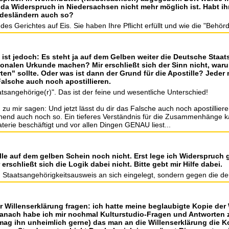
 da Widerspruch in Niedersachsen nicht mehr möglich ist. Habt i
ndesländern auch so?
s des Gerichtes auf Eis. Sie haben Ihre Pflicht erfüllt und wie die "Beh
e ist jedoch: Es steht ja auf dem Gelben weiter die Deutsche Staa
tionalen Urkunde machen? Mir erschließt sich der Sinn nicht, war
erten" sollte. Oder was ist dann der Grund für die Apostille? Jed
Falsche auch noch apostillieren.
aatsangehörige(r)". Das ist der feine und wesentliche Unterschied!
u mir sagen: Und jetzt lässt du dir das Falsche auch noch apostilliere
einend auch noch so. Ein tieferes Verständnis für die Zusammenhänge 
terie beschäftigt und vor allen Dingen GENAU liest...
ille auf dem gelben Schein noch nicht. Erst lege ich Widerspruc
erschließt sich die Logik dabei nicht. Bitte gebt mir Hilfe dabei.
 Staatsangehörigkeitsausweis an sich eingelegt, sondern gegen die de
zur Willenserklärung fragen: ich hatte meine beglaubigte Kopie d
anach habe ich mir nochmal Kulturstudio-Fragen und Antworten 
 mag ihn unheimlich gerne) das man an die Willenserklärung di