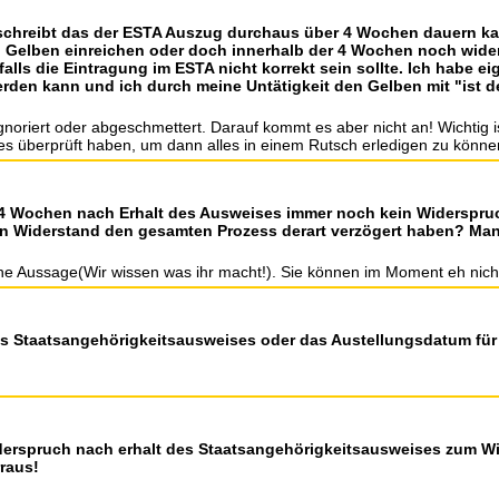
 schreibt das der ESTA Auszug durchaus über 4 Wochen dauern ka
 Gelben einreichen oder doch innerhalb der 4 Wochen noch wide
alls die Eintragung im ESTA nicht korrekt sein sollte. Ich habe e
erden kann und ich durch meine Untätigkeit den Gelben mit "ist 
noriert oder abgeschmettert. Darauf kommt es aber nicht an! Wichtig is
 alles überprüft haben, um dann alles in einem Rutsch erledigen zu könne
4 Wochen nach Erhalt des Ausweises immer noch kein Widerspruch
n Widerstand den gesamten Prozess derart verzögert haben? Man
sche Aussage(Wir wissen was ihr macht!). Sie können im Moment eh nich
nes Staatsangehörigkeitsausweises oder das Austellungsdatum f
Widerspruch nach erhalt des Staatsangehörigkeitsausweises zum 
raus!