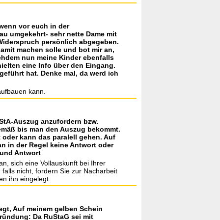
 wenn vor euch in der
enau umgekehrt- sehr nette Dame mit
n Widerspruch persönlich abgegeben.
damit machen solle und bot mir an,
Nachdem nun meine Kinder ebenfalls
ielten eine Info über den Eingang.
geführt hat. Denke mal, da werd ich
 aufbauen kann.
 EStA-Auszug anzufordern bzw.
sgemäß bis man den Auszug bekommt.
oder kann das paralell gehen. Auf
n in der Regel keine Antwort oder
 und Antwort
, sich eine Vollauskunft bei Ihrer
lls nicht, fordern Sie zur Nacharbeit
n ihn eingelegt.
egt, Auf meinem gelben Schein
gründung: Da RuStaG sei mit