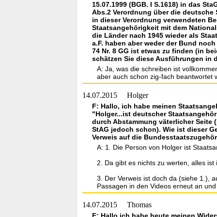
15.07.1999 (BGB. I S.1618) in das St
Abs.2 Verordnung über die deutsche S
in dieser Verordnung verwendeten Be
Staatsangehörigkeit mit dem National
die Länder nach 1945 wieder als Staat
a.F. haben aber weder der Bund noch 
74 Nr. 8 GG ist etwas zu finden (in b
schätzen Sie diese Ausführungen in 
A: Ja, was die schreiben ist vollkomme
aber auch schon zig-fach beantwortet 
14.07.2015
Holger
F: Hallo, ich habe meinen Staatsange
"Holger...ist deutscher Staatsangehör
durch Abstammung väterlicher Seite (§
StAG jedoch schon). Wie ist dieser G
Verweis auf die Bundesstaatszugehöri
A: 1. Die Person von Holger ist Staats
2. Da gibt es nichts zu werten, alles is
3. Der Verweis ist doch da (siehe 1.),
Passagen in den Videos erneut an und
14.07.2015
Thomas
F: Hallo ich habe heute meinen Wide