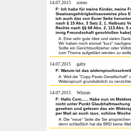
14.07.2015
zorno
F: Ich habe für meine Kinder, meine 
Staatsangehörigkeitsausweise plus ES
ich auch das von Eurer Seite herunt
nach § 15 Abs. 3 Satz 2, 1. Halbsatz
Rechte nach §§ 68 Abs. 2, 113 Abs. 5 
innig Freundschaft geschloßen habe) 
A: Eine sehr gute Idee und vielen Dank
Wir haben noch einmal "kurz" nachgesch
Sollte ein Gerichtsvollzieher oder Voll
zum Thema aufgeklärt werden zu wolle
14.07.2015
gaby
F: Warum ist das widerspruchsschre
A: Weil die "Copy-Paste-Gesellschaft" 
Widerspruch grundsätzlich zu verzicht
14.07.2015
Wizzan
F: Hallo Com...... Habe nun im Meld
nicht unter Punkt Glaubhaftmachung ..
gesehen und gelesen das ein Widerspruc
per Mail an euch raus. schöne Woch
A: Die "neue" Seite die Sie anspreche
denn schließlich hat die BRD keine Wah