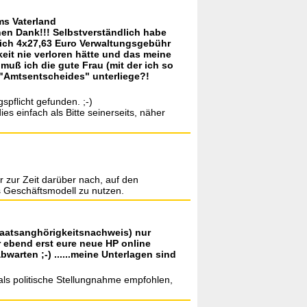
ms Vaterland
hen Dank!!! Selbstverständlich habe
 ich 4x27,63 Euro Verwaltungsgebühr
eit nie verloren hätte und das meine
 muß ich die gute Frau (mit der ich so
 "Amtsentscheides" unterliege?!
pflicht gefunden. ;-)
es einfach als Bitte seinerseits, näher
r zur Zeit darüber nach, auf den
s Geschäftsmodell zu nutzen.
taatsanghörigkeitsnachweis) nur
r ebend erst eure neue HP online
bwarten ;-) ......meine Unterlagen sind
als politische Stellungnahme empfohlen,