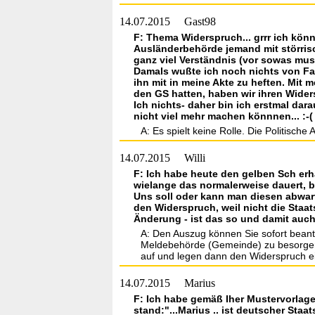
14.07.2015
Gast98
F: Thema Widerspruch... grrr ich könn
Ausländerbehörde jemand mit störrisch
ganz viel Verständnis (vor sowas mus
Damals wußte ich noch nichts von Fax
ihn mit in meine Akte zu heften. Mit 
den GS hatten, haben wir ihren Wider
Ich nichts- daher bin ich erstmal dar
nicht viel mehr machen könnnen... :-(
A: Es spielt keine Rolle. Die Politisc
14.07.2015
Willi
F: Ich habe heute den gelben Sch erh
wielange das normalerweise dauert, 
Uns soll oder kann man diesen abwar
den Widerspruch, weil nicht die Staa
Änderung - ist das so und damit auch
A: Den Auszug können Sie sofort beantr
Meldebehörde (Gemeinde) zu besorgen. W
auf und legen dann den Widerspruch ei
14.07.2015
Marius
F: Ich habe gemäß Iher Mustervorlag
stand:"...Marius .. ist deutscher St