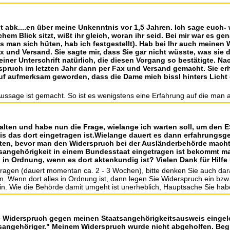
t abk....en über meine Unkenntnis vor 1,5 Jahren. Ich sage euch-
em Blick sitzt, wißt ihr gleich, woran ihr seid. Bei mir war es g
s man sich hüten, hab ich festgestellt). Hab bei Ihr auch meine
 und Versand. Sie sagte mir, dass Sie gar nicht wüsste, was sie 
meiner Unterschrift natürlich, die diesen Vorgang so bestätigte. 
spruch im letzten Jahr dann per Fax und Versand gemacht. Sie erh
auf aufmerksam geworden, dass die Dame mich bissl hinters Licht 
he Aussage ist gemacht. So ist es wenigstens eine Erfahrung auf die man
alten und habe nun die Frage, wielange ich warten soll, um den
bis das dort eingetragen ist.Wielange dauert es dann erfahrung
ten, bevor man den Widerspruch bei der Ausländerbehörde macht 
tsangehörigkeit in einem Bundesstaat eingetragen ist bekommt ma
 in Ordnung, wenn es dort aktenkundig ist? Vielen Dank für Hilfe
agen (dauert momentan ca. 2 - 3 Wochen), bitte denken Sie auch daran
enn dort alles in Ordnung ist, dann legen Sie Widerspruch ein bzw. fa
n. Wie die Behörde damit umgeht ist unerheblich, Hauptsache Sie habe
e Widerspruch gegen meinen Staatsangehörigkeitsausweis eingel
aatsangehöriger." Meinem Widerspruch wurde nicht abgeholfen. Be