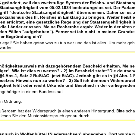
aG geändert, weil das zweistufige System der Reichs- und Staatsan
taatsanghörigkeit vom 05.02.1934 bedeutungslos sei. Der Parlame
griff "deutsche Staatsangehörigkeit" übernommen. Daher sei es 
sozialismus des III. Reiches in Einklang zu bringen. Weiter heiß
en errichtet, eine gesetzliche Regelung der Staatsangehörigkeit 
die Länder erlassen. Meine Recherche ergab: Weder in der alten 
eiden Fällen "aufgehoben"). Ferner sei ich nicht in meinen Grundre
der Begründung ein?
n egal! Sie haben getan was zu tun war und das ist alles. Um mehr geht
worden.
hörigkeitsausweis mit dazugehörendem Bescheid erhalten. Meine 
iger". Wie ist dies zu werten? - 2) Im Bescheid steht:"Die deutsc
4 Abs.1, Satz 2 RuStAG, jetzt StAG). Jedoch gibt es in §4 Abs. 1 
esetzes-Hinweis nun zu werten? - 3) Soll ich dennoch Widerspruch
gkeit fehlt oder reicht Urkunde und Bescheid in der vorliegende
angehöriger in einem Bundesstaat.
t in Ordnung.
 außerdem hat der Widerspruch ja einen anderen Hintergrund. Bitte sch
 lesen Sie den Musterwiderspruch genau durch.
rspruch in Wolfenbüttel (Niedersachsen) abgegeben. Dort wurde m