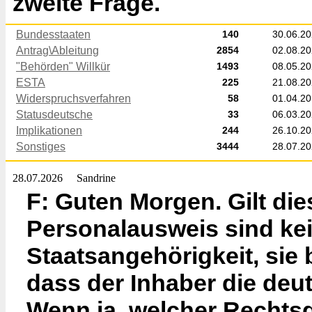
zweite Frage.
Bundesstaaten
140
30.06.2
Antrag\Ableitung
2854
02.08.2
"Behörden" Willkür
1493
08.05.2
ESTA
225
21.08.2
Widerspruchsverfahren
58
01.04.2
Statusdeutsche
33
06.03.2
Implikationen
244
26.10.2
Sonstiges
3444
28.07.2
28.07.2026
Sandrine
F: Guten Morgen. Gilt di
Personalausweis sind kei
Staatsangehörigkeit, sie
dass der Inhaber die deut
Wenn ja, welcher Rechtsq