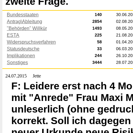
zweite Frage.
Bundesstaaten
140
30.06.2
Antrag\Ableitung
2854
02.08.2
"Behörden" Willkür
1493
08.05.2
ESTA
225
21.08.2
Widerspruchsverfahren
58
01.04.2
Statusdeutsche
33
06.03.2
Implikationen
244
26.10.2
Sonstiges
3444
28.07.2
24.07.2015
Jette
F: Leidere erst nach 4 Mon
mit "Anrede" Frau Maxi M
unleserlich (ohne gedruc
korrekt. Soll ich dagegen
neuer Urkunde neue Risik